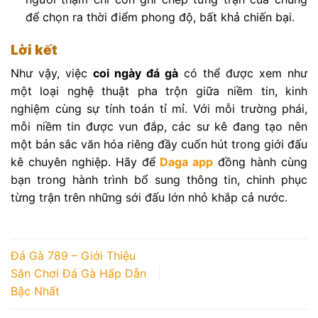
để chọn ra thời điểm phong độ, bất khả chiến bại.
Lời kết
Như vậy, việc
coi ngày đá gà
có thể được xem như
một loại nghệ thuật pha trộn giữa niềm tin, kinh
nghiệm cùng sự tính toán tỉ mỉ. Với mỗi trường phái,
mỗi niềm tin được vun đắp, các sư kê đang tạo nên
một bản sắc văn hóa riêng đầy cuốn hút trong giới đấu
kê chuyên nghiệp. Hãy để
Daga app
đồng hành cùng
bạn trong hành trình bổ sung thông tin, chinh phục
từng trận trên những sới đấu lớn nhỏ khắp cả nước.
Đá Gà 789 – Giới Thiệu
Sân Chơi Đá Gà Hấp Dẫn
Bậc Nhất