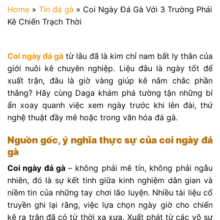
Home
»
Tin đá gà
»
Coi Ngày Đá Gà Với 3 Trường Phái
Kê Chiến Trạch Thời
Coi ngày đá gà
từ lâu đã là kim chỉ nam bất ly thân của
giới nuôi kê chuyên nghiệp. Liệu đâu là ngày tốt để
xuất trận, đâu là giờ vàng giúp kê nắm chắc phần
thắng? Hãy cùng Daga khám phá tường tận những bí
ẩn xoay quanh việc xem ngày trước khi lên đài, thứ
nghệ thuật đầy mê hoặc trong văn hóa đá gà.
Nguồn gốc, ý nghĩa thực sự của coi ngày đá
gà
Coi ngày đá gà
– không phải mê tín, không phải ngẫu
nhiên, đó là sự kết tinh giữa kinh nghiệm dân gian và
niềm tin của những tay chơi lão luyện. Nhiều tài liệu cổ
truyền ghi lại rằng, việc lựa chọn ngày giờ cho chiến
kê ra trận đã có từ thời xa xưa. Xuất phát từ các võ sư