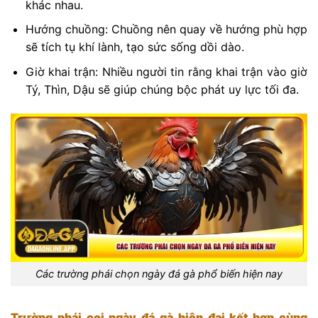
khác nhau.
Hướng chuồng: Chuồng nên quay về hướng phù hợp
sẽ tích tụ khí lành, tạo sức sống dồi dào.
Giờ khai trận: Nhiều người tin rằng khai trận vào giờ
Tý, Thìn, Dậu sẽ giúp chúng bộc phát uy lực tối đa.
Các trường phái chọn ngày đá gà phổ biến hiện nay
Trường phái coi ngày đá gà hiện đại kết hợp cùng