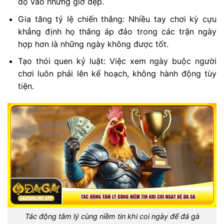
độ vào những giờ đẹp.
Gia tăng tỷ lệ chiến thắng: Nhiều tay chơi kỳ cựu
khẳng định họ thắng áp đảo trong các trận ngày
hợp hơn là những ngày không được tốt.
Tạo thói quen kỷ luật: Việc xem ngày buộc người
chơi luôn phải lên kế hoạch, không hành động tùy
tiện.
Tác động tâm lý cùng niềm tin khi coi ngày để đá gà