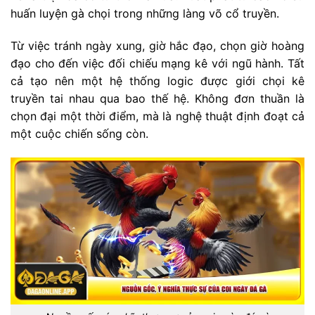
huấn luyện gà chọi trong những làng võ cổ truyền.
Từ việc tránh ngày xung, giờ hắc đạo, chọn giờ hoàng
đạo cho đến việc đối chiếu mạng kê với ngũ hành. Tất
cả tạo nên một hệ thống logic được giới chọi kê
truyền tai nhau qua bao thế hệ. Không đơn thuần là
chọn đại một thời điểm, mà là nghệ thuật định đoạt cả
một cuộc chiến sống còn.